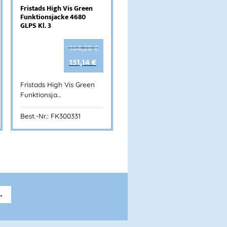
Fristads High Vis Green
Funktionsjacke 4680
GLPS Kl. 3
164,28
€
151,14
€
Fristads High Vis Green
Funktionsja…
Best.-Nr.: FK300331
→