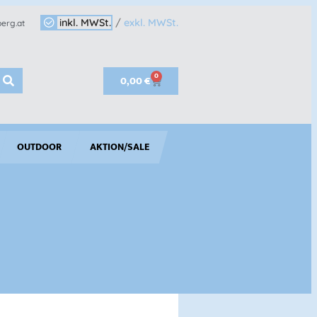
inkl. MWSt.
/
exkl. MWSt.
erg.at
0
0,00
€
OUTDOOR
AKTION/SALE