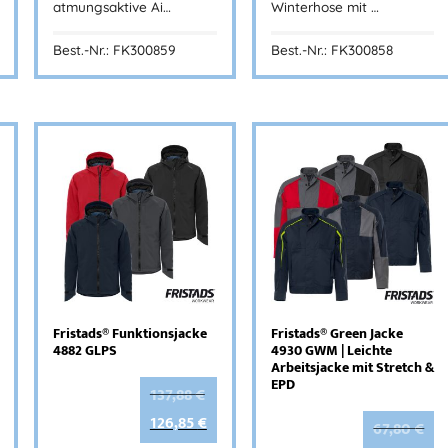
atmungsaktive Ai…
Winterhose mit …
Best.-Nr.: FK300859
Best.-Nr.: FK300858
Fristads® Funktionsjacke
Fristads® Green Jacke
4882 GLPS
4930 GWM | Leichte
Arbeitsjacke mit Stretch &
EPD
137,88
€
126,85
€
67,80
€