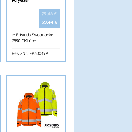
Polyester
75,48
€
69,44
€
ie Fristads Sweatjacke
7830 GKI übe…
Best.-Nr.: FK300499