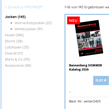
< Zurück zu FRISTADS®
1–16 von 145 Ergebnissen w
Jacken (145)
NEU
Warnschutzjacken (22)
Winterjacken (91)
Hosen (146)
Shorts (28)
Latzhosen (25)
Overall (17)
Shirts & Co (93)
Bannenberg SOMMER
Accessoires (48)
Katalog 2026
0,01
€
…
Best.-Nr.: winter2425