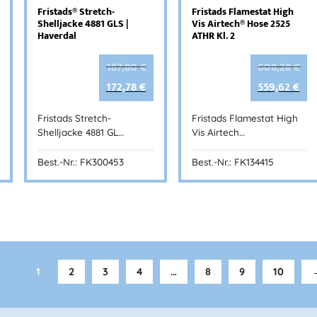
Fristads® Stretch-
Fristads Flamestat High
Shelljacke 4881 GLS |
Vis Airtech® Hose 2525
Haverdal
ATHR Kl. 2
187,80
€
608,28
€
172,78
€
559,62
€
Fristads Stretch-
Fristads Flamestat High
Shelljacke 4881 GL…
Vis Airtech…
Best.-Nr.: FK300453
Best.-Nr.: FK134415
1
2
3
4
…
8
9
10