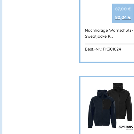
87,00
€
80,04
€
Nachhaltige Warnschutz-
Sweatjacke K…
Best.-Nr.: FK301024