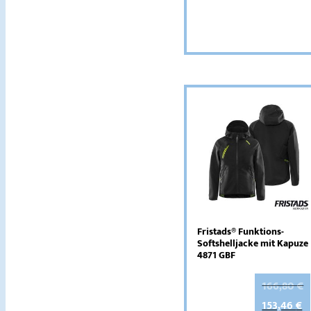
Fristads® Funktions-
Softshelljacke mit Kapuze
4871 GBF
166,80
€
153,46
€