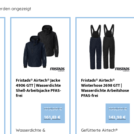
erden angezeigt
Fristads® Airtech® Jacke
Fristads® Airtech®
4906 GTT | Wasserdichte
Winterhose 2698 GTT |
Shell-Arbeitsjacke PFAS-
Wasserdichte Arbeitshose
frei
PFAS-frei
175,90
€
156,50
€
161,83
€
143,98
€
Wasserdichte &
Gefütterte Airtech®