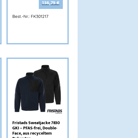
136,79
€
Best.-Nr.: FK301217
Fristads Sweatjacke 7830
GKI – PFAS-frei, Double-
Face, aus recyceltem