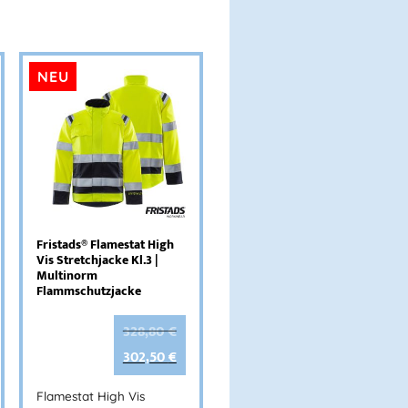
NEU
Fristads® Flamestat High
Vis Stretchjacke Kl.3 |
Multinorm
Flammschutzjacke
328,80
€
302,50
€
Flamestat High Vis