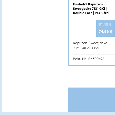
Fristads® Kapuzen-
Sweatjacke 7831 GKI |
Double-Face | PFAS-frei
81,48
€
74,96
€
Kapuzen-Sweatjacke
7831 GKI aus Bau…
Best.-Nr.: FK300498