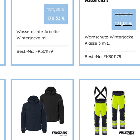
wasserdicht
191,88
€
185,88
€
176,53
€
171,01
€
Wasserdichte Arbeits-
Warnschutz-Winterjacke
Winterjacke mi…
Klasse 3 mit…
Best.-Nr.: FK301179
Best.-Nr.: FK301178