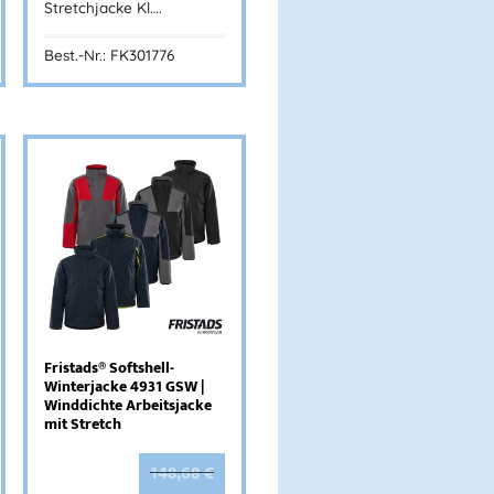
Stretchjacke Kl….
Best.-Nr.: FK301776
Fristads® Softshell-
Winterjacke 4931 GSW |
Winddichte Arbeitsjacke
mit Stretch
148,68
€