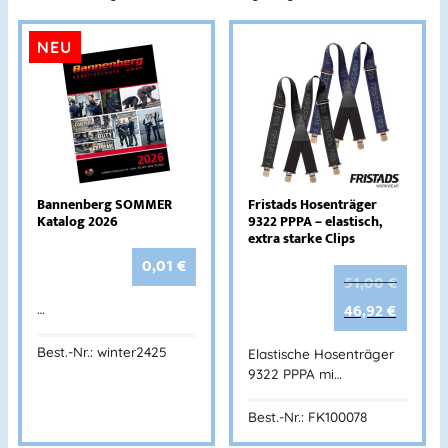
NEU
Bannenberg SOMMER
Fristads Hosenträger
Katalog 2026
9322 PPPA – elastisch,
extra starke Clips
0,01
€
51,00
€
46,92
€
…
Best.-Nr.: winter2425
Elastische Hosenträger
9322 PPPA mi…
Best.-Nr.: FK100078