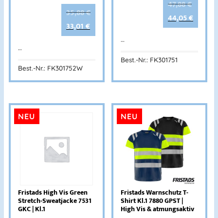
47,88
€
35,88
€
44,05
€
33,01
€
…
…
Best.-Nr.: FK301751
Best.-Nr.: FK301752W
NEU
NEU
Fristads High Vis Green
Fristads Warnschutz T-
Stretch-Sweatjacke 7531
Shirt Kl.1 7880 GPST |
GKC | Kl.1
High Vis & atmungsaktiv