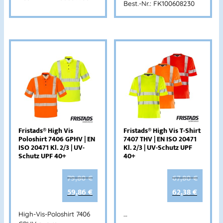
Best.-Nr.: FK100608230
Fristads® High Vis
Fristads® High Vis T-Shirt
Poloshirt 7406 GPHV | EN
7407 THV | EN ISO 20471
ISO 20471 Kl. 2/3 | UV-
Kl. 2/3 | UV-Schutz UPF
Schutz UPF 40+
40+
79,80
€
67,80
€
59,86
€
62,38
€
High-Vis-Poloshirt 7406
…