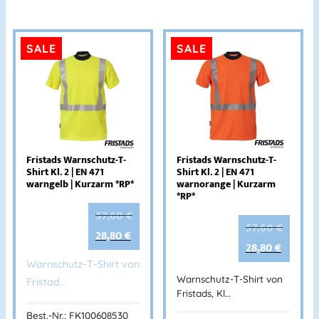
SALE
SALE
Fristads Warnschutz-T-
Fristads Warnschutz-T-
Shirt Kl. 2 | EN 471
Shirt Kl. 2 | EN 471
warngelb | Kurzarm *RP*
warnorange | Kurzarm
*RP*
57,60
€
57,60
€
28,80
€
28,80
€
Warnschutz-T-Shirt von
Warnschutz-T-Shirt von
Fristad…
Fristads, Kl…
Best.-Nr.: FK100608530