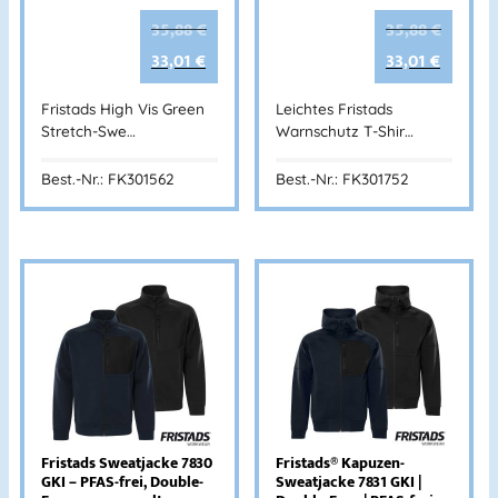
35,88
€
35,88
€
33,01
€
33,01
€
Fristads High Vis Green
Leichtes Fristads
Stretch-Swe…
Warnschutz T-Shir…
Best.-Nr.: FK301562
Best.-Nr.: FK301752
Fristads Sweatjacke 7830
Fristads® Kapuzen-
GKI – PFAS-frei, Double-
Sweatjacke 7831 GKI |