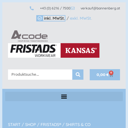
+43 (0) 6216 / 7500
verkauf@bannenberg.at
inkl. MWSt.
/
exkl. MWSt.
0
0,00
€
START
/
SHOP
/
FRISTADS®
/ SHIRTS & CO