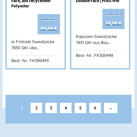
Face, aus recyceltem
Double-Face | PFAS-frei
Polyester
81,48
€
75,48
€
74,96
€
69,44
€
Kapuzen-Sweatjacke
ie Fristads Sweatjacke
7831 GKI aus Bau…
7830 GKI übe…
Best.-Nr.: FK300498
Best.-Nr.: FK300499
1
2
3
4
5
6
→