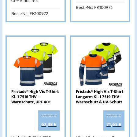
GPHV aus re…
Best.-Nr.: FK100973
Best.-Nr.: FK100972
Fristads® High Vis T-Shirt
Fristads® High Vis T-Shirt
Kl. 1 7518 THV –
Langarm Kl. 1 7519 THV –
Warnschutz, UPF 40+
Warnschutz & UV-Schutz
67,80
€
77,88
€
62,38
€
71,65
€