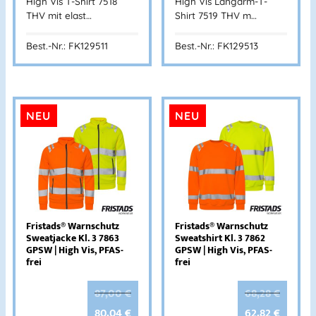
High Vis T-Shirt 7518
High Vis Langarm-T-
THV mit elast…
Shirt 7519 THV m…
Best.-Nr.: FK129511
Best.-Nr.: FK129513
NEU
NEU
Fristads® Warnschutz
Fristads® Warnschutz
Sweatjacke Kl. 3 7863
Sweatshirt Kl. 3 7862
GPSW | High Vis, PFAS-
GPSW | High Vis, PFAS-
frei
frei
87,00
€
68,28
€
80,04
€
62,82
€