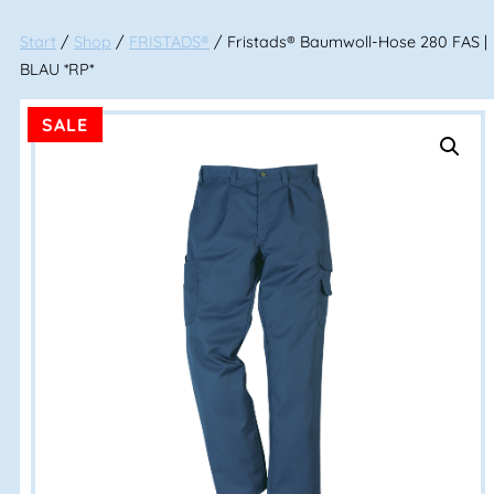
Start
/
Shop
/
FRISTADS®
/ Fristads® Baumwoll-Hose 280 FAS |
BLAU *RP*
SALE