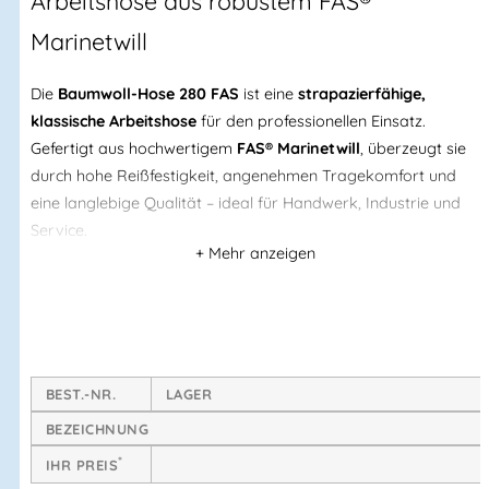
Arbeitshose aus robustem FAS®
Marinetwill
Die
Baumwoll-Hose 280 FAS
ist eine
strapazierfähige,
klassische Arbeitshose
für den professionellen Einsatz.
Gefertigt aus hochwertigem
FAS® Marinetwill
, überzeugt sie
durch hohe Reißfestigkeit, angenehmen Tragekomfort und
eine langlebige Qualität – ideal für Handwerk, Industrie und
Service.
Die durchdachte Taschenlösung mit
Beintasche, integrierter
Zollstocktasche und Handytasche
sorgt für Ordnung und
schnellen Zugriff auf Arbeitsutensilien. Dank
OEKO-TEX®
Zertifizierung
eignet sich die Hose auch für den täglichen
Dauereinsatz.
BEST.-NR.
LAGER
BEZEICHNUNG
Produkt-Highlights
*
IHR PREIS