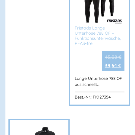
OEKO-TEX® Standard 100
Artikelnummer
Fristads Lange
Unterhose 788 OF –
Art.-Nr.: 100290
Funktionsunterwäsche,
PFAS-frei
Einsatzbereiche
43,08
€
39,64
€
Handwerk
Industrie
Lange Unterhose 788 OF
aus schnellt…
Montage & Service
Logistik & Werkstatt
Best.-Nr.: FK127354
Robuste Baumwoll-Arbeitshose aus FAS® Marinetwill mit
Beintasche, Zollstock- und Handytasche – funktional,
langlebig und OEKO-TEX® zertifiziert.