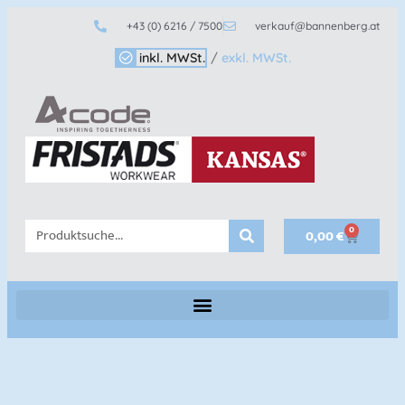
+43 (0) 6216 / 7500
verkauf@bannenberg.at
inkl. MWSt.
/
exkl. MWSt.
0
0,00
€