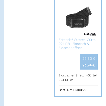
Fristads® Stretch-Gürtel
994 RB | Elastisch &
Flaschenöffner
25,80
€
23,74
€
Elastischer Stretch-Gürtel
994 RB m…
Best.-Nr.: FK100556