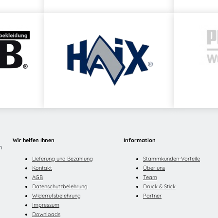
MONTAGE
,
Shirts
,
FRISTADS®
Herstellerinformationen
Hersteller:
Fristads Sverige AB
Herstelleranschrift:
Adresse:
Prognosgatan 24
504 64 Borås – Sweden
Mehr Information E-Mail: info@ba
Wir helfen Ihnen
Information
n
Lieferung und Bezahlung
Stammkunden-Vorteile
Kontakt
Über uns
AGB
Team
Datenschutzbelehrung
Druck & Stick
Widerrufsbelehrung
Partner
Impressum
Downloads