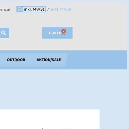
inkl. MWSt.
/
exkl. MWSt.
erg.at
0
0,00
€
OUTDOOR
AKTION/SALE