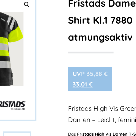
Fristads Dame
Shirt Kl.1 7880 
atmungsaktiv
35,88
€
33,01
€
Fristads High Vis Gree
Damen – Leicht, femini
Das
Fristads High Vis Damen T-