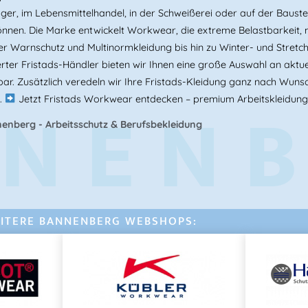
Logistik & Industrie
er, im Lebensmittelhandel, in der Schweißerei oder auf der Baustel
Produktion
n können. Die Marke entwickelt Workwear, die extreme Belastbarkei
r Warnschutz und Multinormkleidung bis hin zu Winter- und Stretch
Fristads Damen Warnschutz
rter Fristads-Händler bieten wir Ihnen eine große Auswahl an aktue
Warnschutz T-Shirt Damen 
ar. Zusätzlich veredeln wir Ihre Fristads-Kleidung ganz nach Wunsc
NEN
High Vis Shirt Damen EN IS
.
Jetzt Fristads Workwear entdecken – premium Arbeitskleidung
Arbeitsshirt Damen atmung
enberg - Arbeitsschutz & Berufsbekleidung
Warnschutz Kleidung Dam
High Visibility Damen Shirt
Arbeitsshirt leicht Damen
Warnschutz Shirt Damen ge
nachhaltige Arbeitskleidu
Fristads Damen Shirt kaufe
ITERE BANNENBERG WEBSHOPS:
Warnschutzkleidung Damen 
Arbeitsshirt Damen Somme
Artikelnummer:
FK301752W
Kateg
TROFTA workwear
,
Shirts & Co
,
S