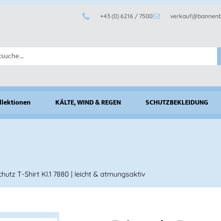
+43 (0) 6216 / 7500
verkauf@bannenb
llektionen
KÄLTE, WIND & REGEN
SCHUTZBEKLEIDUNG
tz T-Shirt Kl.1 7880 | leicht & atmungsaktiv