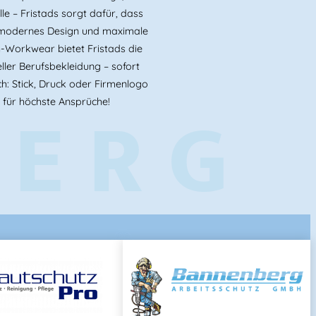
le – Fristads sorgt dafür, dass
t, modernes Design und maximale
-Workwear bietet Fristads die
 T-Shirt
ller Berufsbekleidung – sofort
Klasse 1
h: Stick, Druck oder Firmenlogo
BERG
O 20471
 für höchste Ansprüche!
saktiv
en Sommer
lb
ng Damen
n
leicht
r
orien:
Warnschutz
,
SOMMER ANGEBOTE
,
hirts & Co
,
INDUSTRIE & SERVICE
,
BAU &