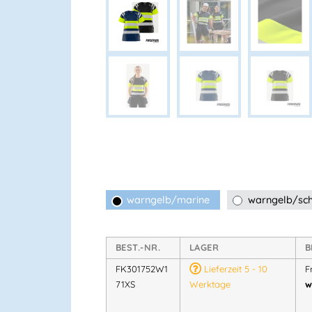
warngelb/marine
warngelb/sc
BEST.-NR.
LAGER
B
FK301752W1
Lieferzeit 5 - 10
F
71XS
Werktage
w