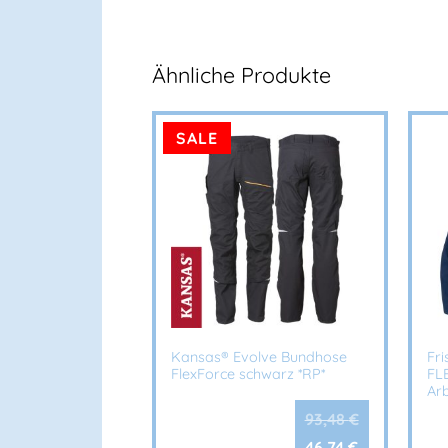
Ähnliche Produkte
SALE
Kansas® Evolve Bundhose
Fr
FlexForce schwarz *RP*
FLE
Arb
93,48
€
46,74
€