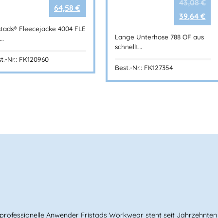
43,08
€
64,58
€
Technische Daten
39,64
€
stads® Fleecejacke 4004 FLE
Material:
100 % recyceltes P
Lange Unterhose 788 OF aus
l…
Gewicht:
140 g/m²
schnellt…
Farbe:
Warnschutz-Gelb/Sc
t.-Nr.: FK120960
Norm:
EN ISO 20471 Klasse 
Best.-Nr.: FK127354
Zertifizierung:
OEKO-TEX® M
Größen:
XS–XL (Damen)
Konzept:
Trofta
Einsatzbereiche
Ideal für:
Bau & Handwerk
Dachdecker & Zimmerer
Maler & Installateurinnen
Elektrikerinnen
rofessionelle Anwender Fristads Workwear steht seit Jahrzehnten f