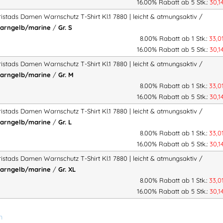
16.00% Rabatt ab 5 Stk.:
30,1
Sichtbarkeit bei schlechten 
Zertifiziert nach
25 Waschg
ristads Damen Warnschutz T-Shirt Kl.1 7880 | leicht & atmungsaktiv /
arngelb/marine
/
Gr. S
Sicherheit für den professionell
8.00% Rabatt ab 1 Stk.:
33,0
16.00% Rabatt ab 5 Stk.:
30,1
ristads Damen Warnschutz T-Shirt Kl.1 7880 | leicht & atmungsaktiv /
Nachhaltig & verantwortungs
arngelb/marine
/
Gr. M
8.00% Rabatt ab 1 Stk.:
33,0
100 % recyceltes Material
16.00% Rabatt ab 5 Stk.:
30,1
OEKO-TEX® Made in Green ze
ristads Damen Warnschutz T-Shirt Kl.1 7880 | leicht & atmungsaktiv /
EPD (Environmental Product
arngelb/marine
/
Gr. L
PFAS-frei
8.00% Rabatt ab 1 Stk.:
33,0
16.00% Rabatt ab 5 Stk.:
30,1
Nachhaltige Arbeitskleidung mi
ristads Damen Warnschutz T-Shirt Kl.1 7880 | leicht & atmungsaktiv /
arngelb/marine
/
Gr. XL
Speziell für Damen entwicke
8.00% Rabatt ab 1 Stk.:
33,0
16.00% Rabatt ab 5 Stk.:
30,1
Femininer, körpernaher Sch
Hoher Tragekomfort ohne E
n
Perfekte Passform für den A