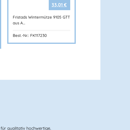
33,01
€
Fristads Wintermütze 9105 GTT
olyester
aus A…
hwarz (F196)
Best.-Nr.: FK117230
1
ade in Green
ür qualitativ hochwertige,