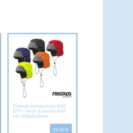
gungsfreiheit
xiblen Sitz
m Reflexbereich
g/m²)
ick
rocknend
iziert
Fristads Wintermütze 9105
GTT – wind- & wasserdicht
nitten
mit Webpelzfutter
Komfort
35,88
€