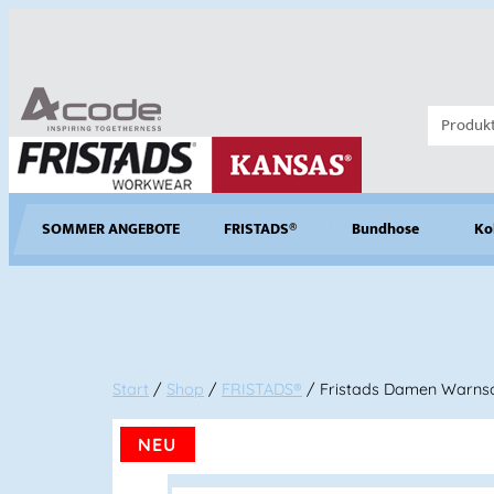
SOMMER ANGEBOTE
FRISTADS®
Bundhose
Ko
Start
/
Shop
/
FRISTADS®
/ Fristads Damen Warnschu
NEU