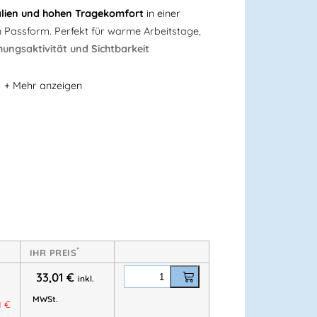
alien und hohen Tragekomfort
in einer
 Passform. Perfekt für warme Arbeitstage,
ungsaktivität und Sichtbarkeit
eal für den Sommer
 100 % recyceltem Polyester
sorgt für:
nsport
auch bei Hitze
i warmen Temperaturen.
*
IHR PREIS
lasse 1
33,01
€
inkl.
MWSt.
ziert
1
€