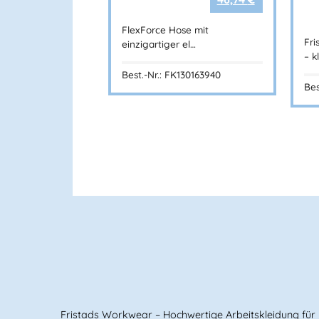
FlexForce Hose mit
Fri
einzigartiger el…
– k
Best.-Nr.: FK130163940
Bes
Fristads Workwear – Hochwertige Arbeitskleidung für p