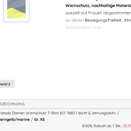
Warnschutz, nachhaltige Materi
speziell auf Frauen abgestimmten
an denen
Bewegungsfreiheit, Atm
entscheidend sind.
Leicht & atmungsaktiv – id
Das
Funktionsstrickmaterial aus
optimale Belüftung
effektiven Feuchtigkeitstra
hwarz
angenehmen Tragekomfort 
Perfekt für lange Einsätze be
EZEICHNUNG
Zertifizierter Warnschutz – K
ristads Damen Warnschutz T-Shirt Kl.1 7880 | leicht & atmungsaktiv /
arngelb/marine
/
Gr. XS
EN ISO 20471 Klasse 1 zertifi
8.00% Rabatt ab 1 Stk.:
33,0