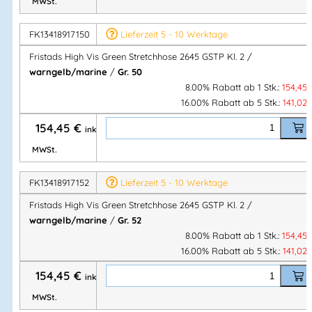
MWSt.
Normen & Zertifizierungen
FK13418917150
Lieferzeit 5 - 10 Werktage
Fristads High Vis Green Stretchhose 2645 GSTP Kl. 2 /
EN ISO 20471 – Klasse 2
(Warnschutz)
warngelb/marine
/
Gr. 50
EN 14404
in Kombination mit Kniepolstern
124292
8.00% Rabatt ab 1 Stk.:
154,45
EN 13758-2 UPF 40+
(UV-Schutz)
16.00% Rabatt ab 5 Stk.:
141,02
RIS-3279-TOM (UK Railway Standard)
–
Farbe 271
154,45
€
inkl.
Zertifiziert nach 50 Wäschen
EPD (Environmental Product Declaration)
– Reg.-Nr.
MWSt.
3888
bei environdec.com
FK13418917152
Lieferzeit 5 - 10 Werktage
Fristads High Vis Green Stretchhose 2645 GSTP Kl. 2 /
Material & Gewicht
warngelb/marine
/
Gr. 52
8.00% Rabatt ab 1 Stk.:
154,45
Stretchgewebe:
16.00% Rabatt ab 5 Stk.:
141,02
44 % PTT (teilweise
biobasiert
)
154,45
€
44 % Polyester
inkl.
12 %
recyceltes Polyester
MWSt.
Ripstop-Stretch:
87 % Polyamid, 13 % Elastan