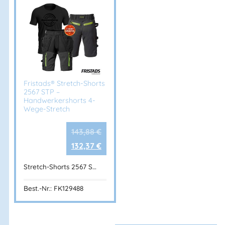
Fristads® Stretch-Shorts
2567 STP –
Handwerkershorts 4-
Wege-Stretch
143,88
€
132,37
€
Stretch-Shorts 2567 S…
Best.-Nr.: FK129488