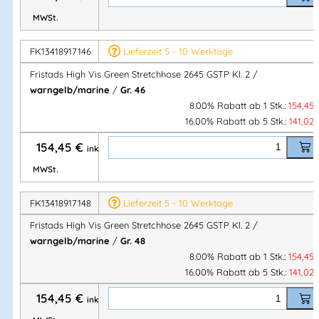
2 Fronttaschen
MWSt.
2 Gesäßtaschen
Doppelt verstärkte Schrittnaht
FK13418917146
Lieferzeit 5 - 10 Werktage
Hammerhalterung
Fristads High Vis Green Stretchhose 2645 GSTP Kl. 2 /
CORDURA®-verstärkte Zollstocktasche
mit
warngelb/marine
/
Gr. 46
Werkzeugtasche
8.00% Rabatt ab 1 Stk.:
154,45
Stifttasche
16.00% Rabatt ab 5 Stk.:
141,02
Knöpfen & Schlaufen für Arbeitsmesser
154,45
€
Beintasche
mit
inkl.
Druckknopfverschluss
MWSt.
Reißverschlusstasche
D-Ring
FK13418917148
Lieferzeit 5 - 10 Werktage
CORDURA®-verstärkte Knietaschen
mit
Innenöffnung
Fristads High Vis Green Stretchhose 2645 GSTP Kl. 2 /
Höhenverstellung der Kniepolster
warngelb/marine
/
Gr. 48
CORDURA®-verstärkter Beinabschluss
8.00% Rabatt ab 1 Stk.:
154,45
16.00% Rabatt ab 5 Stk.:
141,02
Versteckter Stiefelhaken
OEKO-TEX® zertifiziert
154,45
€
inkl.
Frei von PFAS