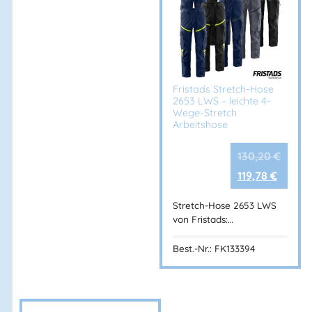
Fristads Stretch-Hose
2653 LWS – leichte 4-
Wege-Stretch
Arbeitshose
130,20
€
119,78
€
Stretch-Hose 2653 LWS
von Fristads:…
Best.-Nr.: FK133394