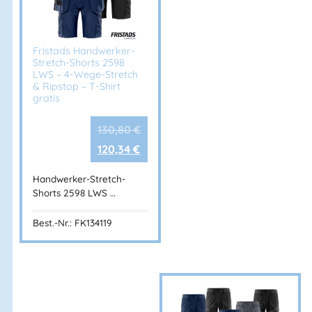
Fristads Handwerker-
Stretch-Shorts 2598
LWS – 4-Wege-Stretch
& Ripstop – T-Shirt
gratis
130,80
€
120,34
€
Handwerker-Stretch-
Shorts 2598 LWS …
Best.-Nr.: FK134119