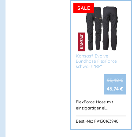
SALE
Kansas® Evolve
Bundhose FlexForce
schwarz *RP*
93,48
€
46,74
€
FlexForce Hose mit
einzigartiger el…
Best.-Nr.: FK130163940