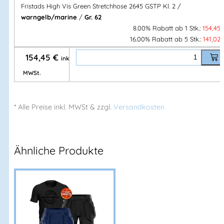
Fristads High Vis Green Stretchhose 2645 GSTP Kl. 2 /
504 64 Borås – Sweden
warngelb/marine
/
Gr. 62
Mehr Information E-Mail: info@bannenberg.at
8.00% Rabatt ab 1 Stk.:
154,45
16.00% Rabatt ab 5 Stk.:
141,02
154,45
€
inkl.
MWSt.
* Alle Preise
inkl.
MWSt & zzgl.
Versandkosten
Ähnliche Produkte