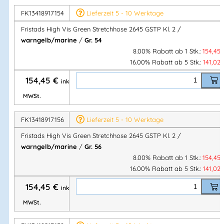
Gewicht:
FK13418917154
Lieferzeit 5 - 10 Werktage
Stretchgewebe:
260 g/m²
Fristads High Vis Green Stretchhose 2645 GSTP Kl. 2 /
Ripstop-Stretch:
260 g/m²
warngelb/marine
/
Gr. 54
8.00% Rabatt ab 1 Stk.:
154,45
16.00% Rabatt ab 5 Stk.:
141,02
Konzept
154,45
€
inkl.
Stiby
– nachhaltige, sichtbare Workwear mit Fokus auf
MWSt.
Bewegungsfreiheit & Alltagstauglichkeit
FK13418917156
Lieferzeit 5 - 10 Werktage
Vorteile auf einen Blick
Fristads High Vis Green Stretchhose 2645 GSTP Kl. 2 /
warngelb/marine
/
Gr. 56
✔ Warnschutz
Klasse 2
8.00% Rabatt ab 1 Stk.:
154,45
✔ Nachhaltige Materialien (biobasiert & recycelt)
16.00% Rabatt ab 5 Stk.:
141,02
✔ Voller
4-Wege-Stretch
für ergonomisches Arbeiten
154,45
€
inkl.
✔ Hoher Tragekomfort durch Stretchbund
✔ Robuste
CORDURA®- & Ripstop-Verstärkungen
MWSt.
✔ Schlankes Design ohne lose Hängetaschen