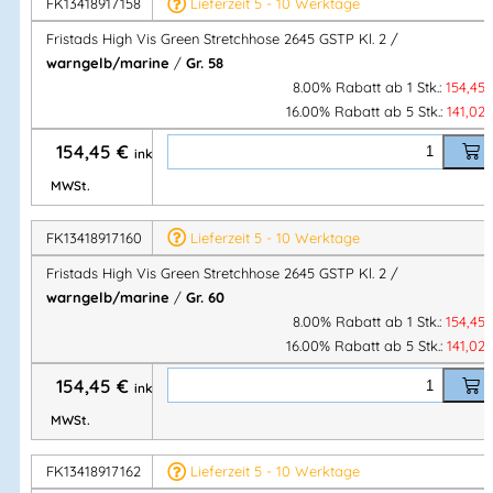
FK13418917158
Lieferzeit 5 - 10 Werktage
✔
PFAS-frei
,
OEKO-TEX®
,
EPD
Fristads High Vis Green Stretchhose 2645 GSTP Kl. 2 /
warngelb/marine
/
Gr. 58
8.00% Rabatt ab 1 Stk.:
154,45
Nachhaltige High-Vis-Stretchhose 2645 GSTP von Fristads: 4-
16.00% Rabatt ab 5 Stk.:
141,02
Wege-Stretch, Stretchbund, CORDURA®-Verstärkungen, EN
154,45
€
ISO 20471 Kl. 2, PFAS-frei.
inkl.
MWSt.
Artikelnummer:
FK134189
Kategorien:
STIBY workwear
,
Warnschutz
,
Stretch Bundhosen
,
FRISTADS®
,
Hosen
,
Stretch
FK13418917160
Lieferzeit 5 - 10 Werktage
Bundhosen
,
Bundhose
,
SCHUTZBEKLEIDUNG
,
STIBY
Fristads High Vis Green Stretchhose 2645 GSTP Kl. 2 /
workwear
warngelb/marine
/
Gr. 60
8.00% Rabatt ab 1 Stk.:
154,45
16.00% Rabatt ab 5 Stk.:
141,02
Herstellerinformationen
154,45
€
inkl.
Hersteller:
MWSt.
Fristads Sverige AB
Herstelleranschrift:
Adresse:
FK13418917162
Lieferzeit 5 - 10 Werktage
Prognosgatan 24