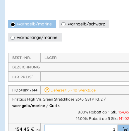
Stretcheinsätze am Bund
und
robuste CORDURA®-
Verstärkungen
an exponierten Stellen maximale
Alltagstauglichkeit garantieren. Ideal für Profis, die eine
schlanke, funktionale High-Vis-Hose
ohne lose
warngelb/marine
warngelb/schwarz
Hängetaschen bevorzugen.
warnorange/marine
Technische Eigenschaften
BEST.-NR.
LAGER
Teil der Fristads Green Kollektion
– nachhaltig
BEZEICHNUNG
produziert
4-Wege-Stretchmaterial
für optimale
*
IHR PREIS
Bewegungsfreiheit
Stretch-Einsätze aus Rippstrick an der Taille
für
FK13418917144
Lieferzeit 5 - 10 Werktage
hervorragenden Komfort
Fristads High Vis Green Stretchhose 2645 GSTP Kl. 2 /
Strapazierfähiges Ripstop-4-Wege-Stretchmaterial
an
warngelb/marine
/
Gr. 44
Gesäß & Oberschenkelrückseite
8.00% Rabatt ab 1 Stk.:
154,45
16.00% Rabatt ab 5 Stk.:
141,02
Verdeckter Knopfverschluss vorne
D-Ring
154,45
€
inkl.