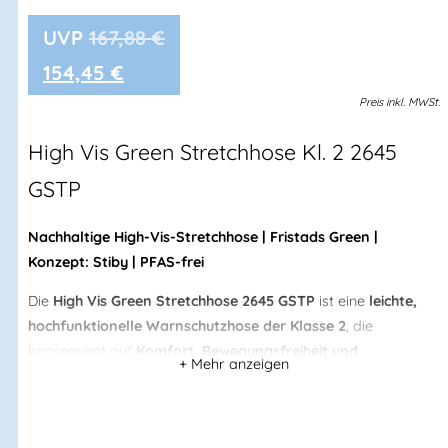
167,88
€
154,45
€
Preis
inkl.
MWSt.
High Vis Green Stretchhose Kl. 2
2645
GSTP
Nachhaltige High-Vis-Stretchhose | Fristads Green |
Konzept: Stiby | PFAS-frei
Die
High Vis Green Stretchhose 2645 GSTP
ist eine
leichte,
hochfunktionelle Warnschutzhose der Klasse 2
, die
konsequent auf
Komfort, Bewegungsfreiheit und
Nachhaltigkeit
ausgelegt ist. Der
vollständige 4-Wege-
Stretch
aus
biobasierten und recycelten Materialien
sorgt
für ergonomisches Arbeiten, während
Rippstrick-