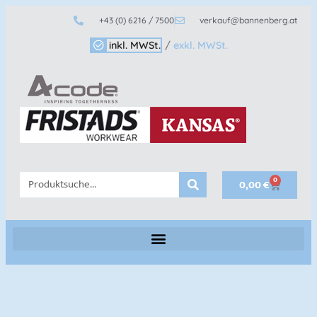
+43 (0) 6216 / 7500
verkauf@bannenberg.at
inkl. MWSt.
/
exkl. MWSt.
0
0,00
€