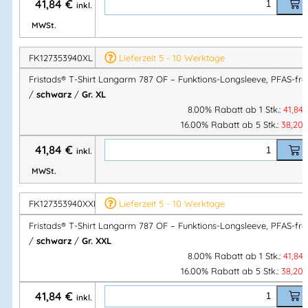
41,84
€
inkl.
✔ Angenehm trockenes Tragegefühl
MWSt.
✔ Leicht & robust zugleich
✔ Ideal als Base-Layer oder Solo-Shirt
FK127353940XL
Lieferzeit 5 - 10 Werktage
✔ Nachhaltig produziert – PFAS-frei
Fristads® T-Shirt Langarm 787 OF – Funktions-Longsleeve, PFAS-fre
/
schwarz
/
Gr. XL
8.00% Rabatt ab 1 Stk.:
41,84
Langarm-T-Shirt 787 OF aus schnelltrocknendem,
16.00% Rabatt ab 5 Stk.:
38,20
atmungsaktivem Polyester. Schweißtransportierend,
41,84
€
inkl.
strapazierfähig & PFAS-frei. Ideal für Arbeit & Industrie.
MWSt.
Artikelnummer:
FK127353
Kategorien:
Shirts & Co
,
Shirts & Co
,
FK127353940XXL
Lieferzeit 5 - 10 Werktage
Kälte und Regen
,
BAU & MONTAGE
,
Winterjacken
,
KÄLTE,
Fristads® T-Shirt Langarm 787 OF – Funktions-Longsleeve, PFAS-fre
WIND & REGEN
,
Winterjacken
,
Jacken
,
FRISTADS®
/
schwarz
/
Gr. XXL
8.00% Rabatt ab 1 Stk.:
41,84
16.00% Rabatt ab 5 Stk.:
38,20
Herstellerinformationen
41,84
€
inkl.
Hersteller: