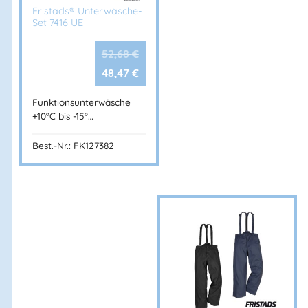
Fristads® Unterwäsche-
Set 7416 UE
52,68
€
48,47
€
Funktionsunterwäsche
+10ºC bis -15º…
Best.-Nr.: FK127382