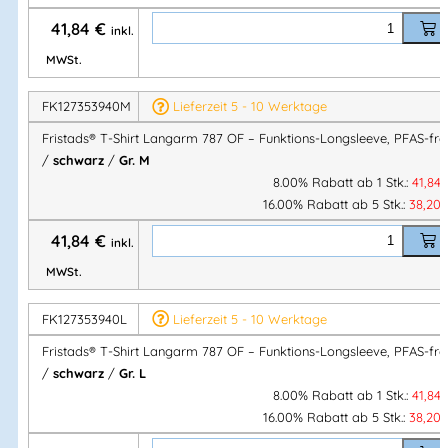
41,84
€
inkl.
XS – 3XL
MWSt.
Geeignet für folgende Berufe
FK127353940M
Lieferzeit 5 - 10 Werktage
Fristads® T-Shirt Langarm 787 OF – Funktions-Longsleeve, PFAS-fre
Zimmerer
/
schwarz
/
Gr. M
Dachdecker
8.00% Rabatt ab 1 Stk.:
41,84
Allround-Bauprofis
16.00% Rabatt ab 5 Stk.:
38,20
Maler & Lackierer
41,84
€
Installateure
inkl.
Maurer
MWSt.
Logistiker
Elektriker
FK127353940L
Lieferzeit 5 - 10 Werktage
Fertigungs- & Produktionsmitarbeiter
Fristads® T-Shirt Langarm 787 OF – Funktions-Longsleeve, PFAS-fre
/
schwarz
/
Gr. L
8.00% Rabatt ab 1 Stk.:
41,84
Ihre Vorteile auf einen Blick
16.00% Rabatt ab 5 Stk.:
38,20
✔ Funktions-Longsleeve für Arbeit & Industrie