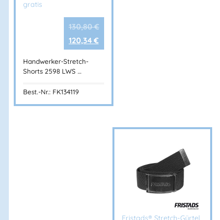
gratis
130,80
€
120,34
€
Handwerker-Stretch-
Shorts 2598 LWS …
Best.-Nr.: FK134119
Fristads® Stretch-Gürtel