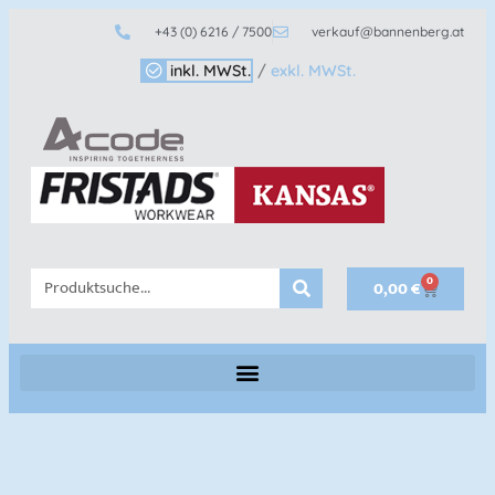
+43 (0) 6216 / 7500
verkauf@bannenberg.at
inkl. MWSt.
/
exkl. MWSt.
0
0,00
€