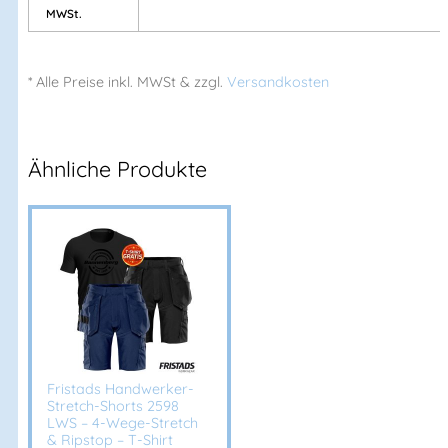
MWSt.
Fristads Sverige AB
Herstelleranschrift:
Adresse:
Prognosgatan 24
* Alle Preise
inkl.
MWSt & zzgl.
Versandkosten
504 64 Borås – Sweden
Mehr Information E-Mail: info@bannenberg.at
Ähnliche Produkte
Fristads Handwerker-
Stretch-Shorts 2598
LWS – 4-Wege-Stretch
& Ripstop – T-Shirt