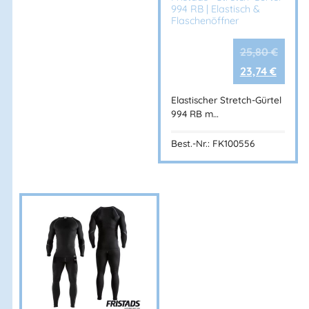
994 RB | Elastisch &
Flaschenöffner
25,80
€
23,74
€
Elastischer Stretch-Gürtel
994 RB m…
Best.-Nr.: FK100556