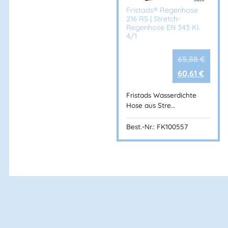
Fristads® Regenhose
216 RS | Stretch-
Regenhose EN 343 Kl.
4/1
65,88
€
60,61
€
Fristads Wasserdichte
Hose aus Stre…
Best.-Nr.: FK100557