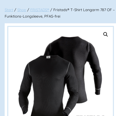
Start
/
Shop
/
FRISTADS®
/ Fristads® T-Shirt Langarm 787 OF –
Funktions-Longsleeve, PFAS-frei