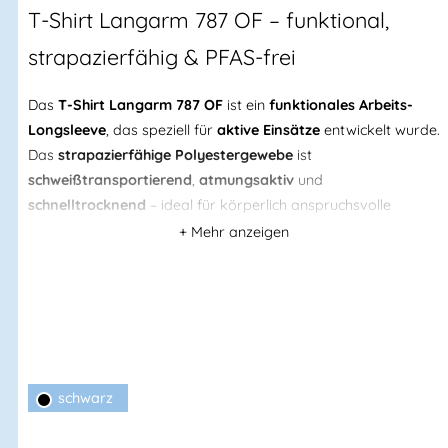
T-Shirt Langarm 787 OF – funktional,
strapazierfähig & PFAS-frei
Das
T-Shirt Langarm 787 OF
ist ein
funktionales Arbeits-
Longsleeve
, das speziell für
aktive Einsätze
entwickelt wurde.
Das
strapazierfähige Polyestergewebe
ist
schweißtransportierend
,
atmungsaktiv
und
schnelltrocknend
– ideal für körperlich anspruchsvolle
Arbeiten sowie wechselnde Temperaturen.
Der
klassische Rundhalsausschnitt
und
graue Kontrastnähte
sorgen für eine schlichte, professionelle Optik. Als
Basisschicht
unter Jacken oder solo getragen bietet das Shirt hohen
Tragekomfort über den gesamten Arbeitstag hinweg.
Nachhaltig und hautfreundlich:
frei von PFAS
und
OEKO-TEX®
zertifiziert
.
schwarz