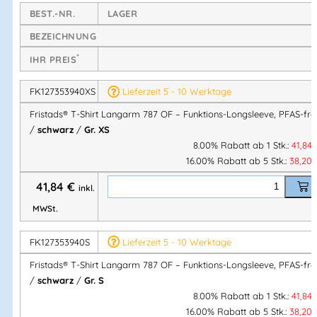
Technische Eigenschaften
BEST.-NR.
LAGER
Schweißtransportierend
BEZEICHNUNG
Atmungsaktiv
*
IHR PREIS
Schnelltrocknend
Strapazierfähiges Funktionsmaterial
FK127353940XS
Lieferzeit 5 - 10 Werktage
Rundhalsausschnitt
Fristads® T-Shirt Langarm 787 OF – Funktions-Longsleeve, PFAS-fre
Graue Kontrastnähte
/
schwarz
/
Gr. XS
OEKO-TEX® zertifiziert
8.00% Rabatt ab 1 Stk.:
41,84
Frei von PFAS
16.00% Rabatt ab 5 Stk.:
38,20
41,84
€
inkl.
Material & Farbe
MWSt.
Material:
100 % Polyester
FK127353940S
Lieferzeit 5 - 10 Werktage
Flächengewicht:
160 g/m²
Fristads® T-Shirt Langarm 787 OF – Funktions-Longsleeve, PFAS-fre
Farbe:
Schwarz (F940)
/
schwarz
/
Gr. S
8.00% Rabatt ab 1 Stk.:
41,84
Größen
16.00% Rabatt ab 5 Stk.:
38,20