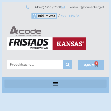
+43 (0) 6216 / 7500
verkauf@bannenberg.at
inkl. MWSt.
/
exkl. MWSt.
0
0,00
€