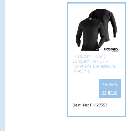
Fristads® T-Shirt
Langarm 787 OF –
Funktions-Longsleeve,
PFAS-frei
45,48
€
41,84
€
Best.-Nr.: FK127353