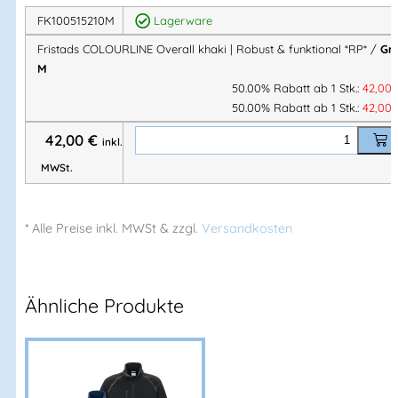
Produkt-Highlights
FK100515210M
Lagerware
Fristads COLOURLINE Overall khaki | Robust & funktional *RP* /
Gr.
✔ Strapazierfähiges Mischgewebe für den
M
Dauereinsatz
50.00% Rabatt ab 1 Stk.:
42,00
50.00% Rabatt ab 1 Stk.:
42,00
✔ Durchgehender 2-Wege-Reißverschluss bis zum
Kragen
42,00
€
inkl.
✔ Viele funktionelle Taschen für Werkzeug &
MWSt.
Smartphone
✔ Verstellbare Bundweite und Armabschlüsse
✔ Besonders weite Gesäßtaschen
* Alle Preise
inkl.
MWSt & zzgl.
Versandkosten
✔ Klassisches, zeitloses COLOURLINE-Design
Ausstattung & Taschen
Ähnliche Produkte
2 Brusttaschen mit Patte
eine mit
Handytasche (Reißverschluss)
Öffnung und Schlaufe für Kopfhörer