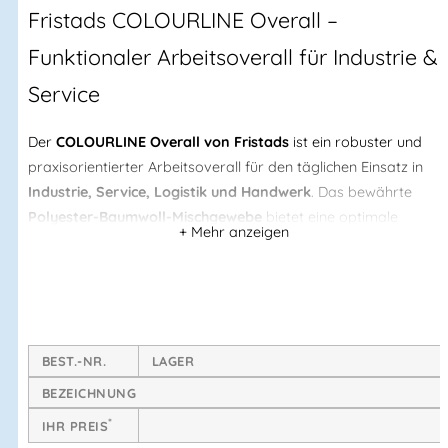
Fristads COLOURLINE Overall –
Funktionaler Arbeitsoverall für Industrie &
Service
Der
COLOURLINE Overall von
Fristads
ist ein robuster und
praxisorientierter Arbeitsoverall für den täglichen Einsatz in
Industrie, Service, Logistik und Handwerk
. Das bewährte
Polyester-Baumwoll-Mischgewebe
bietet eine optimale
Kombination aus Strapazierfähigkeit, Pflegeleichtigkeit und
angenehmem Tragekomfort.
Der
durchgehende 2-Wege-Reißverschluss bis zum oberen
Kragenrand
ermöglicht ein schnelles An- und Ausziehen sowie
eine flexible Belüftung. Zahlreiche funktionelle Taschen sorgen
BEST.-NR.
LAGER
für Ordnung und effizientes Arbeiten – inklusive
Handytasche
BEZEICHNUNG
mit Reißverschluss und Kopfhörerführung
.
*
IHR PREIS