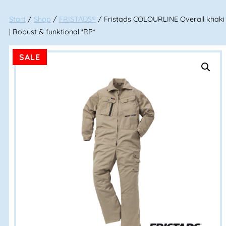
Start
/
Shop
/
FRISTADS®
/ Fristads COLOURLINE Overall khaki
| Robust & funktional *RP*
SALE