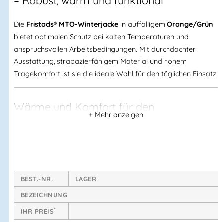
– Robust, warm und funktional
Die
Fristads® MTO-Winterjacke
in auffälligem
Orange/Grün
bietet optimalen Schutz bei kalten Temperaturen und
anspruchsvollen Arbeitsbedingungen. Mit durchdachter
Ausstattung, strapazierfähigem Material und hohem
Tragekomfort ist sie die ideale Wahl für den täglichen Einsatz.
Wärme und Komfort für den
Wintereinsatz
Dank des
wärmenden Steppfutters
und des
Kragens mit
Webpelz
schützt die Jacke zuverlässig vor Kälte, Wind und
unangenehmen Wetterbedingungen. Der
Reißverschluss bis
BEST.-NR.
LAGER
zum oberen Kragenrand
sorgt zusätzlich für optimalen
BEZEICHNUNG
Schutz im Halsbereich.
*
IHR PREIS