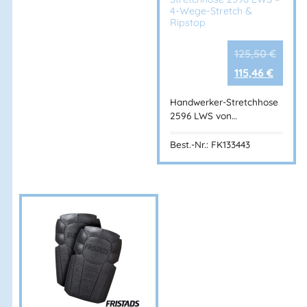
Herstellerinformationen
4-Wege-Stretch &
Ripstop
Hersteller:
Fristads Sverige AB
125,50
€
Herstelleranschrift:
115,46
€
Adresse:
Prognosgatan 24
504 64 Borås – Sweden
Handwerker-Stretchhose
Mehr Information E-Mail: info@bannenberg.at
2596 LWS von…
Best.-Nr.: FK133443