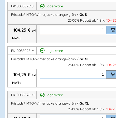
Funktionale Details für den Arbeitsalltag
FK100880281S
Lagerware
Fristads® MTO-Winterjacke orange/grün /
Gr. S
Die MTO-Winterjacke überzeugt mit zahlreichen praktischen
25.00% Rabatt ab 1 Stk.:
104,25
Features:
104,25
€
exkl.
2 Brusttaschen
, eine davon mit Öffnung und Schlaufe
MWSt.
für Kopfhörer
2 Vordertaschen unter dem Reflexstreifen
, eine mit
FK100880281M
Lagerware
verdeckter Ausweistasche
Fristads® MTO-Winterjacke orange/grün /
Gr. M
Innentasche mit Knopf
für sichere Aufbewahrung
25.00% Rabatt ab 1 Stk.:
104,25
Ärmeltasche mit Reißverschluss
für schnellen Zugriff
104,25
€
exkl.
Perfekt für Werkzeuge, persönliche Gegenstände und
MWSt.
Zubehör.
FK100880281XL
Lagerware
Individuell anpassbar
Fristads® MTO-Winterjacke orange/grün /
Gr. XL
25.00% Rabatt ab 1 Stk.:
104,25
Für optimalen Sitz und Komfort lässt sich die Jacke flexibel