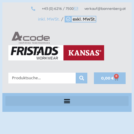
+43 (0) 6216 / 7500
verkauf@bannenberg.at
inkl. MWSt.
/
exkl. MWSt.
0
0,00
€