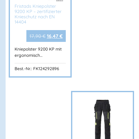
Fristads Kniepolster
9200 KP – zertifizierter
Knieschutz nach EN
14404
17,90
€
16,47
€
Kniepolster 9200 KP mit
ergonomisch…
Best.-Nr.: FK124292896