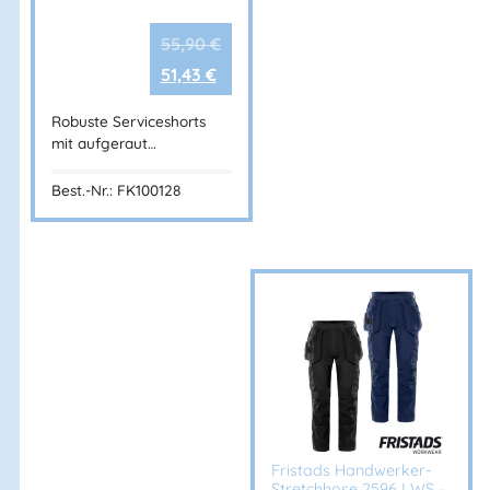
Wärmendes Innenfutter für kalte Tage
Praktische Taschenlösungen
55,90
€
Strapazierfähiges Material
51,43
€
Hoher Tragekomfort
Funktionales und durchdachtes Design
Robuste Serviceshorts
mit aufgeraut…
Die Fristads® MTO-Winterjacke ist die perfekte Wahl für
Best.-Nr.: FK100128
alle, die auch im Winter zuverlässig, komfortabel und gut
ausgestattet arbeiten möchten.
Artikelnummer:
FK100880281
Kategorien:
Warnschutzbekleidung
,
Kälte und Regen
,
Winterjacken
,
STIBY
workwear
,
TROFTA workwear
,
AKTION/SALE
,
Warnschutz
,
FRISTADS®
,
Jacken
,
Winterjacken
,
Warnschutzjacken
,
SCHUTZBEKLEIDUNG
,
STIBY workwear
,
Kälte und Regen
,
KÄLTE, WIND & REGEN
Fristads Handwerker-
Stretchhose 2596 LWS –