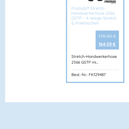
Fristads® Stretch-
Handwerkerhose 2566
GSTP – 4-Wege-Stretch
& Knietaschen
178,90
€
164,59
€
Stretch-Handwerkerhose
2566 GSTP mi…
Best.-Nr.: FK129487