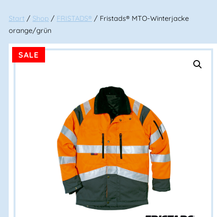
Start
/
Shop
/
FRISTADS®
/ Fristads® MTO-Winterjacke
orange/grün
SALE