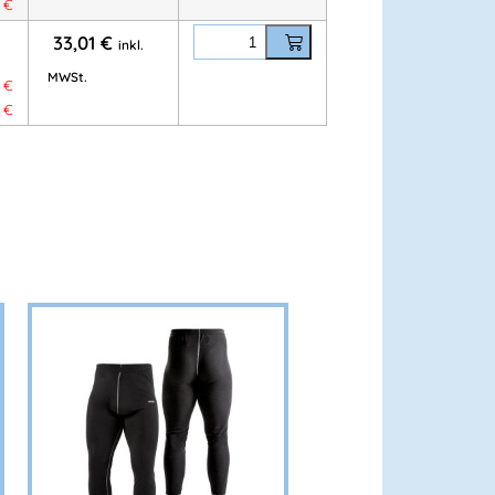
4
€
33,01
€
inkl.
ter
MWSt.
1
€
4
€
, Regen und Kälte
Webpelzfutter
ellbaren Nackenbereich
einsätze im Beruf