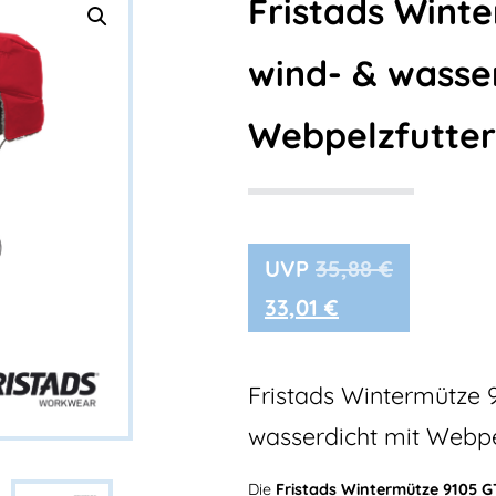
Fristads Wint
wind- & wasse
Webpelzfutter
35,88
€
33,01
€
Fristads
Wintermütze 9
wasserdicht mit Webpe
Die
Fristads Wintermütze 9105 