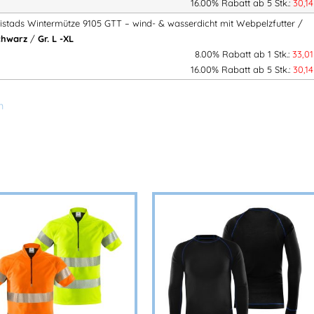
16.00% Rabatt ab 5 Stk.:
30,1
Material & Verarbeitung
ristads Wintermütze 9105 GTT – wind- & wasserdicht mit Webpelzfutter /
chwarz
/
Gr. L -XL
Obermaterial:
100 % Polyes
8.00% Rabatt ab 1 Stk.:
33,0
Futter:
100 % Polyester
16.00% Rabatt ab 5 Stk.:
30,1
Flächengewicht:
387 g/m²
n
Größen
S/M
L/XL
Ihre Vorteile auf einen Blick
✔ Zuverlässiger Schutz vor Wind
✔ Sehr warm durch isolierendes 
✔ Erweiterter Schutz durch verst
✔ Ideal für anspruchsvolle Winter