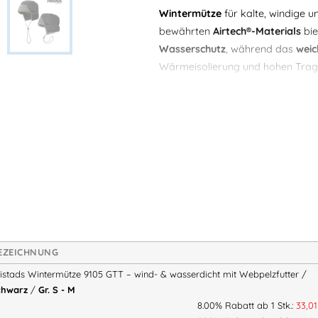
Wintermütze
für kalte, windige 
bewährten
Airtech®-Materials
bie
Wasserschutz
, während das
weic
Wärmeisolierung und hohen Trag
Ein besonderes Highlight ist die
v
Schutz vor Kälte und Wind im Nack
Freien bei winterlichen Temperatu
Handwerk, Bau, Logistik und all
und Wetterschutz entscheidend si
Technische Eigenschaften
Airtech®
– wind- und wasser
EZEICHNUNG
Wärmendes
Webpelzfutter
ristads Wintermütze 9105 GTT – wind- & wasserdicht mit Webpelzfutter /
Verstellbare Nackenkremp
chwarz
/
Gr. S - M
Hoher Tragekomfort auch b
8.00% Rabatt ab 1 Stk.:
33,0