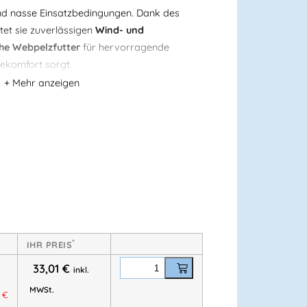
und nasse Einsatzbedingungen. Dank des
tet sie zuverlässigen
Wind- und
he Webpelzfutter
für hervorragende
ekomfort sorgt.
erstellbare Nackenkrempe
, die zusätzlichen
enbereich bietet – ideal für Arbeiten im
ren. Die Mütze eignet sich optimal für
e Outdoor-Arbeitsbereiche, in denen Wärme
nd.
dicht
*
IHR PREIS
e
für zusätzlichen Kälteschutz
33,01
€
inkl.
ei langen Einsätzen
MWSt.
1
€