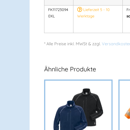
FK11723094
Lieferzeit 5 - 10
F
0XL
Werktage
s
* Alle Preise
inkl.
MWSt & zzgl.
Versandkoste
Ähnliche Produkte