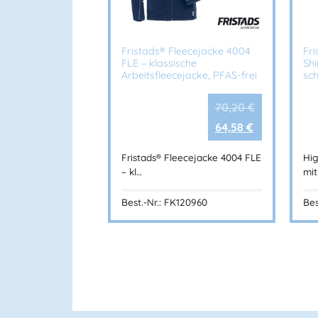
Fristads® Fleecejacke 4004
Fri
FLE – klassische
Shi
Arbeitsfleecejacke, PFAS-frei
sch
70,20
€
64,58
€
Fristads® Fleecejacke 4004 FLE
Hig
– kl…
mi
Best.-Nr.: FK120960
Bes