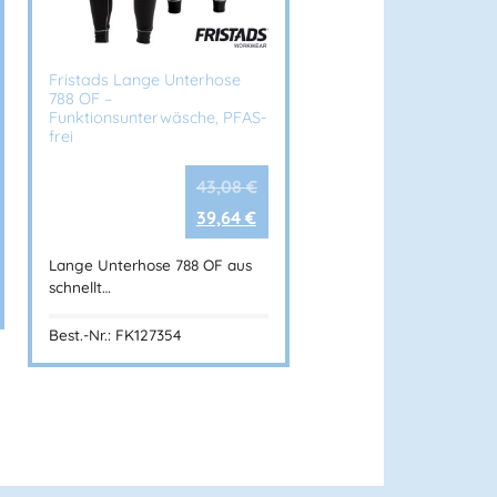
Fristads Lange Unterhose
s Airtech®. Wind- und wasserdicht, mit
788 OF –
llbarer Nackenkrempe. Ideal für Arbeiten
Funktionsunterwäsche, PFAS-
frei
ien:
Kälte und Regen
,
Mützen
,
Winterjacken
,
43,08
€
cken
,
Jacken
,
FRISTADS®
39,64
€
Lange Unterhose 788 OF aus
schnellt…
Best.-Nr.: FK127354
nnenberg.at