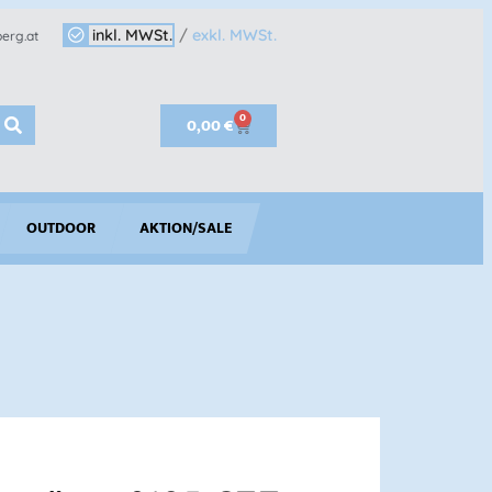
inkl. MWSt.
/
exkl. MWSt.
erg.at
0
0,00
€
OUTDOOR
AKTION/SALE