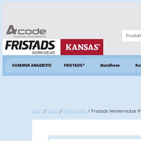
SOMMER ANGEBOTE
FRISTADS®
Bundhose
Ko
Start
/
Shop
/
FRISTADS®
/ Fristads Wintermütze 9