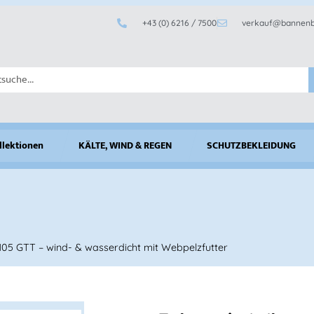
+43 (0) 6216 / 7500
verkauf@bannenb
llektionen
KÄLTE, WIND & REGEN
SCHUTZBEKLEIDUNG
105 GTT – wind- & wasserdicht mit Webpelzfutter