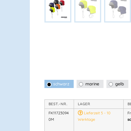
schwarz
marine
gelb
BEST.-NR.
LAGER
B
FK11723094
Lieferzeit 5 - 10
F
0M
Werktage
s