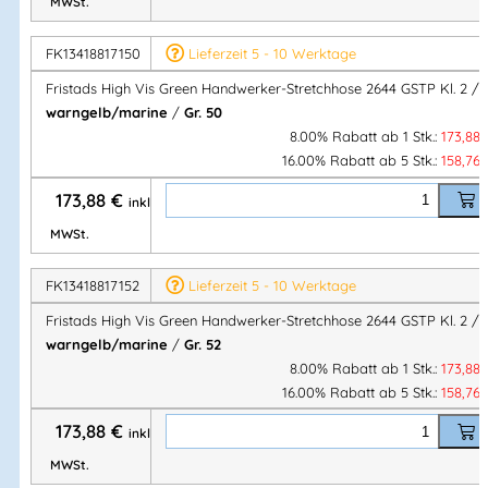
MWSt.
Frei von PFAS
FK13418817150
Lieferzeit 5 - 10 Werktage
Normen & Zertifizierungen
Fristads High Vis Green Handwerker-Stretchhose 2644 GSTP Kl. 2 /
warngelb/marine
/
Gr. 50
EN ISO 20471 – Klasse 2
(Warnschutz)
8.00% Rabatt ab 1 Stk.:
173,88
EN 14404
in Kombination mit Kniepolstern
124292
16.00% Rabatt ab 5 Stk.:
158,76
EN 13758-2 UPF 40+
(UV-Schutz)
173,88
€
inkl.
RIS-3279-TOM (UK Railway Standard)
–
Farbe 271
Zugelassen nach 50 Wäschen
MWSt.
EPD (Environmental Product Declaration)
– Reg.-Nr.
FK13418817152
Lieferzeit 5 - 10 Werktage
3887
bei environdec.com
Fristads High Vis Green Handwerker-Stretchhose 2644 GSTP Kl. 2 /
warngelb/marine
/
Gr. 52
Material & Gewicht
8.00% Rabatt ab 1 Stk.:
173,88
16.00% Rabatt ab 5 Stk.:
158,76
Stretchgewebe:
173,88
€
44 % PTT (teilweise
biobasiert
)
inkl.
44 % Polyester
MWSt.
12 %
recyceltes Polyester