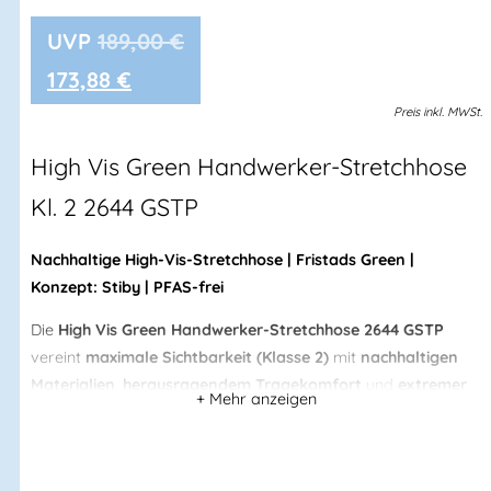
189,00
€
173,88
€
Preis
inkl.
MWSt.
High Vis Green Handwerker-Stretchhose
Kl. 2
2644 GSTP
Nachhaltige High-Vis-Stretchhose | Fristads Green |
Konzept: Stiby | PFAS-frei
Die
High Vis Green Handwerker-Stretchhose 2644 GSTP
vereint
maximale Sichtbarkeit (Klasse 2)
mit
nachhaltigen
Materialien
,
herausragendem Tragekomfort
und
extremer
Strapazierfähigkeit
. Das
4-Wege-Stretchmaterial
aus
biobasierten und recycelten Fasern sorgt für
uneingeschränkte Bewegungsfreiheit, während
Ripstop-