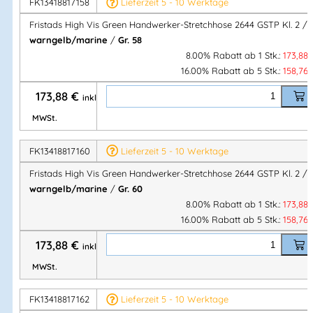
FK13418817158
Lieferzeit 5 - 10 Werktage
✔ Viele professionelle Werkzeug- & Funktionstaschen
✔
PFAS-frei
,
OEKO-TEX®
,
EPD
Fristads High Vis Green Handwerker-Stretchhose 2644 GSTP Kl. 2 /
warngelb/marine
/
Gr. 58
8.00% Rabatt ab 1 Stk.:
173,88
16.00% Rabatt ab 5 Stk.:
158,76
Nachhaltige High-Vis-Handwerker-Stretchhose 2644 GSTP
173,88
€
von Fristads: 4-Wege-Stretch, CORDURA®-Verstärkungen,
inkl.
viele Werkzeugtaschen, EN ISO 20471 Kl. 2, PFAS-frei.
MWSt.
Artikelnummer:
FK134188
Kategorien:
STIBY workwear
,
FK13418817160
Lieferzeit 5 - 10 Werktage
Warnschutz
,
Bundhose
,
FRISTADS®
,
Hosen
,
Stretch
Fristads High Vis Green Handwerker-Stretchhose 2644 GSTP Kl. 2 /
Bundhosen
,
Handwerker
,
Stretch Bundhosen
,
warngelb/marine
/
Gr. 60
Handwerkerhose
,
SCHUTZBEKLEIDUNG
,
STIBY workwear
,
8.00% Rabatt ab 1 Stk.:
173,88
BAU & MONTAGE
16.00% Rabatt ab 5 Stk.:
158,76
173,88
€
inkl.
Herstellerinformationen
MWSt.
Hersteller:
FK13418817162
Lieferzeit 5 - 10 Werktage
Fristads Sverige AB