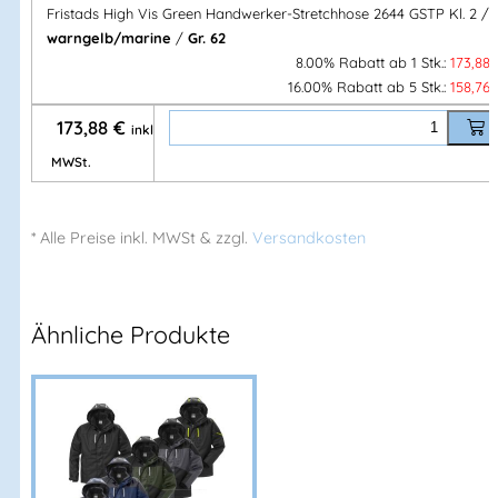
Herstelleranschrift:
Fristads High Vis Green Handwerker-Stretchhose 2644 GSTP Kl. 2 /
Adresse:
warngelb/marine
/
Gr. 62
Prognosgatan 24
8.00% Rabatt ab 1 Stk.:
173,88
504 64 Borås – Sweden
16.00% Rabatt ab 5 Stk.:
158,76
Mehr Information E-Mail: info@bannenberg.at
173,88
€
inkl.
MWSt.
* Alle Preise
inkl.
MWSt & zzgl.
Versandkosten
Ähnliche Produkte