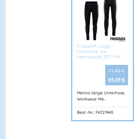
Fristads® Lange
Unterhose aus
Merinowolle 2517 MW
71,40
€
65,69
€
Merino lange Unterhose,
Workwear Me…
Best.-Nr.: FK127445