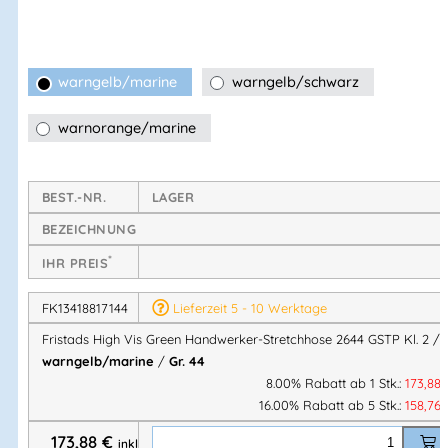
Stretch
und
CORDURA®-Verstärkungen
stark beanspruchte
Bereiche zuverlässig schützen. Mit
EPD
,
EN-Zertifizierungen
und
PFAS-Freiheit
ist sie die ideale Wahl für anspruchsvolle
Handwerks- und Baustellenarbeiten.
warngelb/marine
warngelb/schwarz
warnorange/marine
Technische Eigenschaften
Teil der Fristads Green Kollektion
– nachhaltig
BEST.-NR.
LAGER
produziert
BEZEICHNUNG
4-Wege-Stretchmaterial
für optimale
Bewegungsfreiheit
*
IHR PREIS
Rippenstrick-Stretcheinsätze am Bund
für
hervorragenden Komfort
FK13418817144
Lieferzeit 5 - 10 Werktage
Strapazierfähiges Ripstop-4-Wege-Stretchmaterial
an
Fristads High Vis Green Handwerker-Stretchhose 2644 GSTP Kl. 2 /
Gesäß & Oberschenkelrückseite
warngelb/marine
/
Gr. 44
Verdeckter Knopf vorne
8.00% Rabatt ab 1 Stk.:
173,88
16.00% Rabatt ab 5 Stk.:
158,76
CORDURA®-verstärkte, lose hängende Vordertaschen
eine mit
Reißverschlusstasche
,
3 kleinen Taschen
173,88
€
inkl.