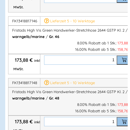
&
Werkzeugschlaufen
MWSt.
eine mit
zusätzlicher Tasche
D-Ring
unter der losen Tasche
FK13418817146
Lieferzeit 5 - 10 Werktage
2 Vordertaschen
Fristads High Vis Green Handwerker-Stretchhose 2644 GSTP Kl. 2 /
2 Gesäßtaschen
warngelb/marine
/
Gr. 46
Beintasche
mit Druckknopfverschluss,
eine mit
8.00% Rabatt ab 1 Stk.:
173,88
Reißverschluss
16.00% Rabatt ab 5 Stk.:
158,76
Doppelt verstärkte Schrittnaht
173,88
€
Hammerschlaufe
inkl.
CORDURA®-verstärkte Zollstocktasche
mit Werkzeug-
MWSt.
& Stifttasche sowie Knöpfen & Schlaufen für Messer
Beintasche
mit Druckknopf,
Reißverschlusstasche
&
D-
FK13418817148
Lieferzeit 5 - 10 Werktage
Ring
Fristads High Vis Green Handwerker-Stretchhose 2644 GSTP Kl. 2 /
CORDURA®-verstärkte Knietaschen
mit
Innenöffnung
warngelb/marine
/
Gr. 48
Höhenverstellung der Kniepolster
8.00% Rabatt ab 1 Stk.:
173,88
16.00% Rabatt ab 5 Stk.:
158,76
CORDURA®-verstärkter Beinabschluss
Verdeckter Stiefelhaken
173,88
€
inkl.
OEKO-TEX® zertifiziert