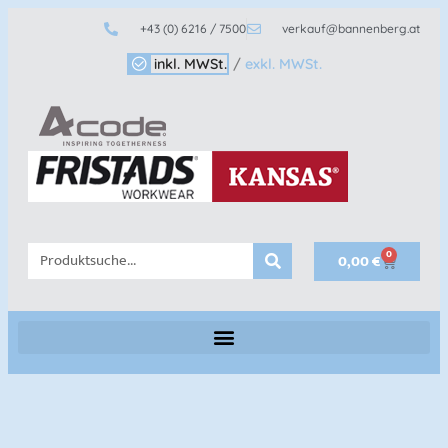
+43 (0) 6216 / 7500
verkauf@bannenberg.at
inkl. MWSt.
/
exkl. MWSt.
0
0,00
€