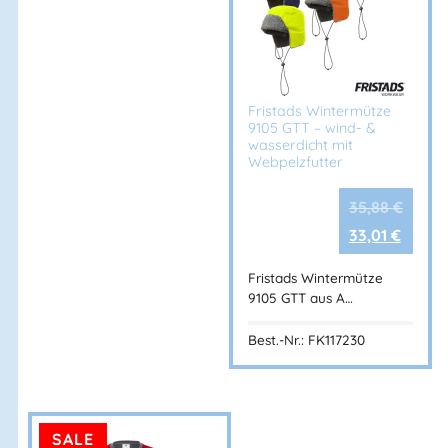
Fristads Wintermütze
9105 GTT – wind- &
wasserdicht mit
Webpelzfutter
35,88
€
33,01
€
Fristads Wintermütze
9105 GTT aus A…
Best.-Nr.: FK117230
SALE