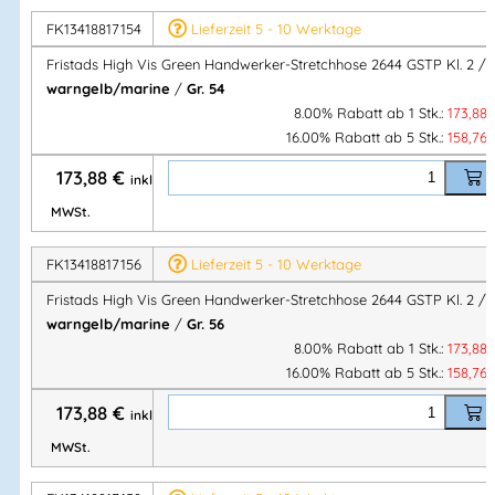
Ripstop-Stretch:
87 % Polyamid, 13 % Elastan
FK13418817154
Lieferzeit 5 - 10 Werktage
Gewicht:
Fristads High Vis Green Handwerker-Stretchhose 2644 GSTP Kl. 2 /
Stretch:
260 g/m²
warngelb/marine
/
Gr. 54
Ripstop-Stretch:
260 g/m²
8.00% Rabatt ab 1 Stk.:
173,88
16.00% Rabatt ab 5 Stk.:
158,76
Konzept
173,88
€
inkl.
MWSt.
Stiby
– sichtbare, funktionelle Workwear mit Fokus auf
Nachhaltigkeit & Komfort
FK13418817156
Lieferzeit 5 - 10 Werktage
Fristads High Vis Green Handwerker-Stretchhose 2644 GSTP Kl. 2 /
Vorteile auf einen Blick
warngelb/marine
/
Gr. 56
8.00% Rabatt ab 1 Stk.:
173,88
✔ Warnschutz
Klasse 2
für erhöhte Sichtbarkeit
16.00% Rabatt ab 5 Stk.:
158,76
✔ Nachhaltige Materialien (biobasiert & recycelt)
173,88
€
inkl.
✔ 4-Wege-Stretch für maximale Bewegungsfreiheit
✔ Robuste Verstärkungen aus Ripstop & CORDURA®
MWSt.
✔ Ergonomischer Komfort durch Stretchbund