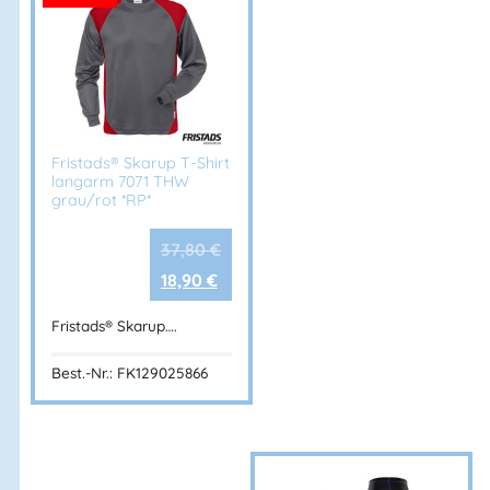
Fristads® Skarup T-Shirt
langarm 7071 THW
grau/rot *RP*
37,80
€
18,90
€
Fristads® Skarup….
Best.-Nr.: FK129025866