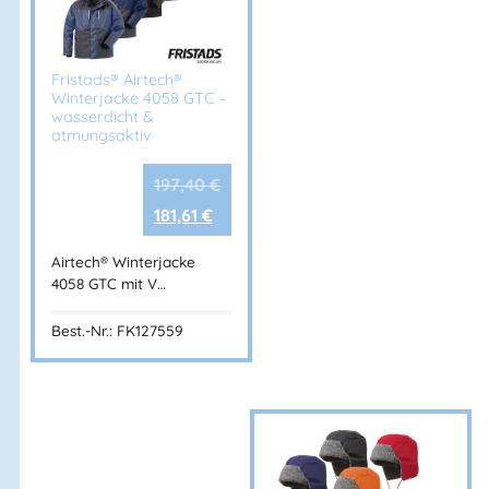
Fristads® Airtech®
Winterjacke 4058 GTC –
wasserdicht &
atmungsaktiv
197,40
€
181,61
€
Airtech® Winterjacke
4058 GTC mit V…
Best.-Nr.: FK127559